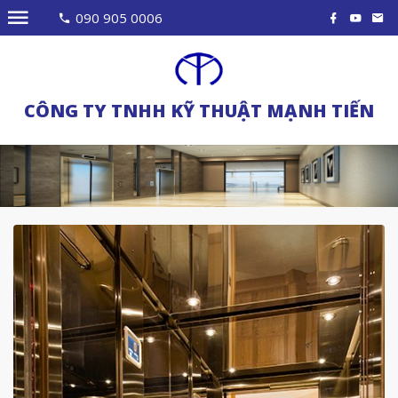
090 905 0006
CÔNG TY TNHH KỸ THUẬT MẠNH TIẾN