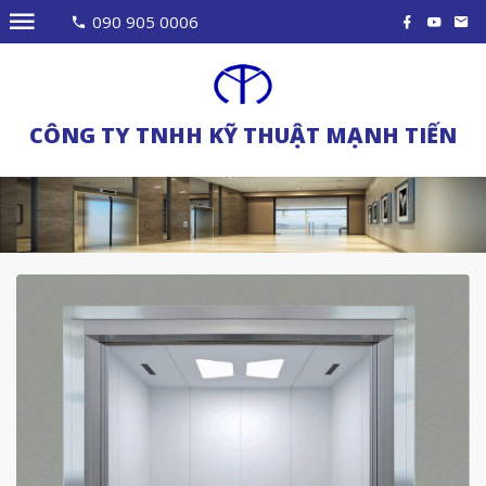
090 905 0006
CÔNG TY TNHH KỸ THUẬT MẠNH TIẾN