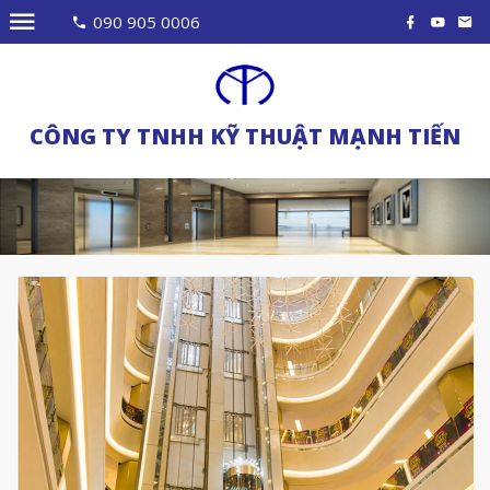
090 905 0006
CÔNG TY TNHH KỸ THUẬT MẠNH TIẾN